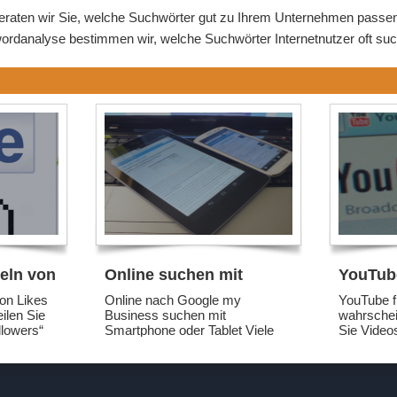
aten wir Sie, welche Suchwörter gut zu Ihrem Unternehmen passen u
wordanalyse bestimmen wir, welche Suchwörter Internetnutzer oft suc
eln von
Online suchen mit
YouTube
Smartphone oder Tablet
Ihr Ges
on Likes
Online nach Google my
YouTube f
ilen Sie
Business suchen mit
wahrschei
llowers“
Smartphone oder Tablet Viele
Sie Video
als erste
Deutsche nutzen ihr
sie für al
m
Smartphone oder Tablet, um
sehen sin
en: Sie
online zu Netz zu stöbern.
Bieber ve
inzwischen
Deutschland ist mit an der
Beginn Ih