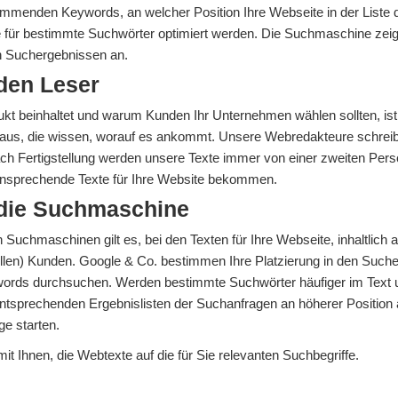
kommenden Keywords, an welcher Position Ihre Webseite in der Liste 
für bestimmte Suchwörter optimiert werden. Die Suchmaschine zeigt
en Suchergebnissen an.
 den Leser
dukt beinhaltet und warum Kunden Ihr Unternehmen wählen sollten, is
Haus, die wissen, worauf es ankommt. Unsere Webredakteure schreiben
ch Fertigstellung werden unsere Texte immer von einer zweiten Perso
 ansprechende Texte für Ihre Website bekommen.
 die Suchmaschine
den Suchmaschinen gilt es, bei den Texten für Ihre Webseite, inhaltlich
iellen) Kunden. Google & Co. bestimmen Ihre Platzierung in den Suc
ords durchsuchen. Werden bestimmte Suchwörter häufiger im Text un
ntsprechenden Ergebnislisten der Suchanfragen an höherer Position a
ge starten.
it Ihnen, die Webtexte auf die für Sie relevanten Suchbegriffe.