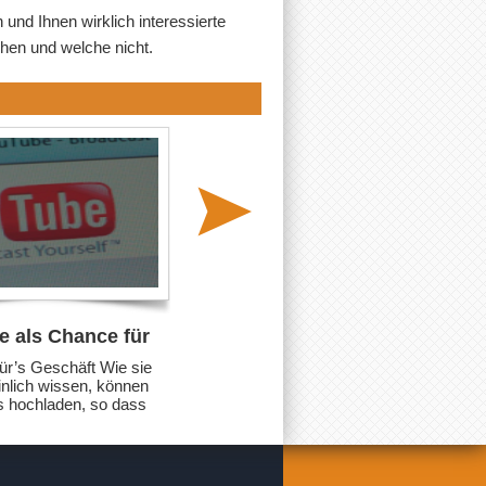
nd Ihnen wirklich interessierte
hen und welche nicht.
 als Chance für
Google entwickelt eine
chäft
Alternative zu Cookies
ür’s Geschäft Wie sie
Eine anonymous Kennung, um
nlich wissen, können
Cookies zu ersetzen „Die
s hochladen, so dass
Webseite verwendet Cookies.
le auf YouTube zu
Stimmen Sie dem zu?“ Nahezu
d. Denters und Justin
jede Webseite fragt heutzutage
rdanken YouTube den
die Besucher um Zustimmung,
rer Gesangskarriere,
um Cookies verwenden zu