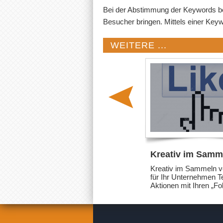
Bei der Abstimmung der Keywords ber
Besucher bringen. Mittels einer Key
WEITERE ...
Kreativ im Samm
Likes für Ihr
Kreativ im Sammeln v
Unternehmen
für Ihr Unternehmen Te
Aktionen mit Ihren „Fo
und Fans, damit diese 
neue Produkte in Ihre
Sortiment kennen lern
sind funktional, aber 